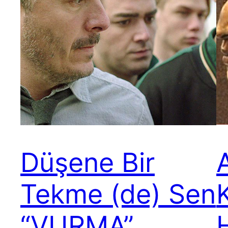
Düşene Bir
Tekme (de) Sen
K
“VURMA”