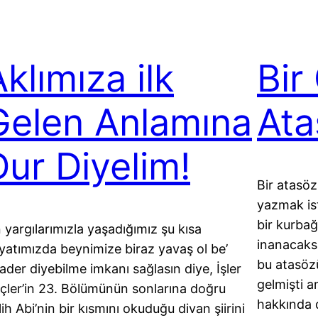
klımıza ilk
Bir
Gelen Anlamına
Ata
Dur Diyelim!
Bir atasö
yazmak ist
bir kurbağ
 yargılarımızla yaşadığımız şu kısa
inanacaks
yatımızda beynimize biraz yavaş ol be’
bu atasöz
rader diyebilme imkanı sağlasın diye, İşler
gelmişti 
çler’in 23. Bölümünün sonlarına doğru
hakkında 
lih Abi’nin bir kısmını okuduğu divan şiirini