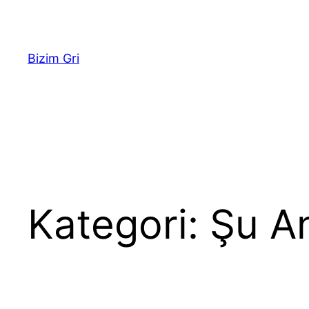
İçeriğe
geç
Bizim Gri
Kategori:
Şu A