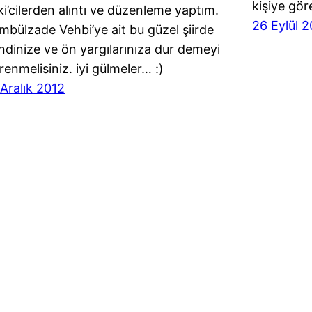
kişiye gö
ki’cilerden alıntı ve düzenleme yaptım.
26 Eylül 
mbülzade Vehbi’ye ait bu güzel şiirde
ndinize ve ön yargılarınıza dur demeyi
renmelisiniz. iyi gülmeler… :)
 Aralık 2012