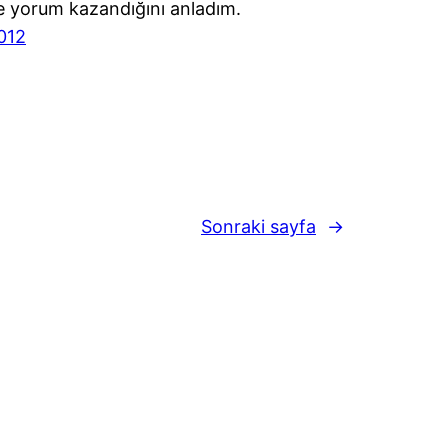
re yorum kazandığını anladım.
2012
Sonraki sayfa
→
WordPress
gururla sunar