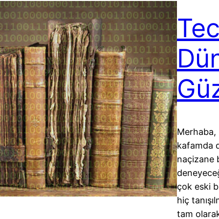
Tec
Dün
Güz
Merhaba, Ş
kafamda d
naçizane 
deneyeceği
çok eski b
hiç tanışı
tam olarak