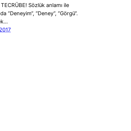
TECRÜBE! Sözlük anlamı ile
da “Deneyim“, “Deney“, “Görgü“.
ek…
2017