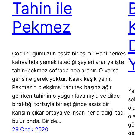
Tahin ile
Pekmez
K
Çocukluğumuzun eşsiz birleşimi. Hani herkes
Y
kahvaltıda yemek istediği şeyleri arar ya işte
tahin-pekmez sofrada hep aranır. O varsa
gerisine gerek yoktur. Kaşık kaşık yenir.
Pekmezin o ekşimsi tadı tek başına ağır
Ya
gelirken tahinin o yoğun kıvamıyla ve dilde
so
bıraktığı tortuyla birleştiğinde eşsiz bir
ol
karışım çıkar ortaya ve insan her aradığı tadı
ol
bulur onda. Bir de…
gö
29 Ocak 2020
ge