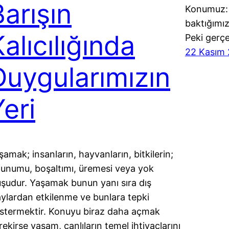
Barışın
Konumuz: 
baktığımız
alıcılığında
Peki gerç
22 Kasım 
Duygularımızın
eri
şamak; insanların, hayvanların, bitkilerin;
lunumu, boşaltımı, üremesi veya yok
uşudur. Yaşamak bunun yanı sıra dış
aylardan etkilenme ve bunlara tepki
stermektir. Konuyu biraz daha açmak
rekirse yaşam, canlıların temel ihtiyaçlarını