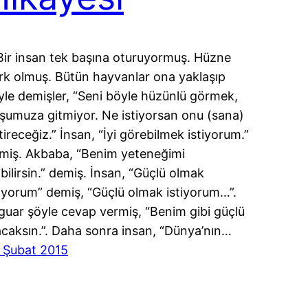
ir insan tek başına oturuyormuş. Hüzne
rk olmuş. Bütün hayvanlar ona yaklaşıp
yle demişler, “Seni böyle hüzünlü görmek,
şumuza gitmiyor. Ne istiyorsan onu (sana)
tireceğiz.” İnsan, “İyi görebilmek istiyorum.”
miş. Akbaba, “Benim yeteneğimi
abilirsin.” demiş. İnsan, “Güçlü olmak
tiyorum” demiş, “Güçlü olmak istiyorum…”.
guar şöyle cevap vermiş, “Benim gibi güçlü
acaksın.”. Daha sonra insan, “Dünya’nın…
 Şubat 2015