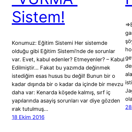
Sistem!
⇒B
ga
şö
Konumuz: Eğitim Sistemi Her sistemde
ho
olduğu gibi Eğitim Sistemi’nde de sorunlar
ge
var. Evet, kabul edenler? Etmeyenler? – Kabul
de
Edilmiştir… Fakat bu yazımda değinmek
al
istediğim esas husus bu değil! Bunun bir o
is
kadar dışında bir o kadar da içinde bir mevzu
Ja
daha var: Kenarda köşede kalmış, sırf iç
ol
yapılarında asayiş sorunları var diye gözden
28
ırak tutulmuş…
18 Ekim 2016