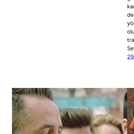
ka
de 
yö
ol
tr
Se
29