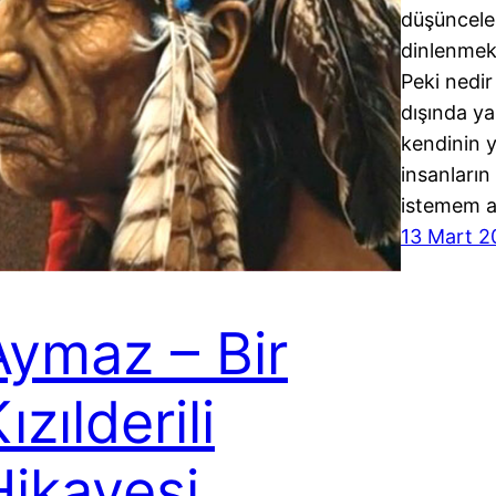
düşüncele
dinlenmek
Peki nedir
dışında ya
kendinin 
insanların
istemem 
13 Mart 2
Aymaz – Bir
ızılderili
Hikayesi