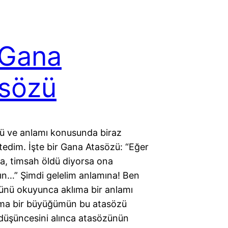
 Gana
sözü
zü ve anlamı konusunda biraz
edim. İşte bir Gana Atasözü: “Eğer
a, timsah öldü diyorsa ona
ın…” Şimdi gelelim anlamına! Ben
ünü okuyunca aklıma bir anlamı
ama bir büyüğümün bu atasözü
düşüncesini alınca atasözünün