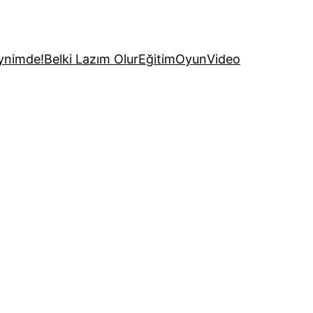
ynimde!
Belki Lazım Olur
Eğitim
Oyun
Video