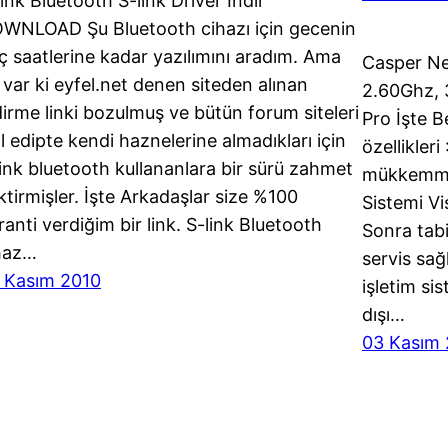
link Bluetooth S-link Driver İndir
WNLOAD Şu Bluetooth cihazı için gecenin
ç saatlerine kadar yazılımını aradım. Ama
Casper Ne
 var ki eyfel.net denen siteden alınan
2.60Ghz, 
dirme linki bozulmuş ve bütün forum siteleri
Pro İşte B
ıl edipte kendi haznelerine almadıkları için
özellikler
link bluetooth kullananlara bir sürü zahmet
mükkemmel
ktirmişler. İşte Arkadaşlar size %100
Sistemi V
ranti verdiğim bir link. S-link Bluetooth
Sonra tabi
haz…
servis sağ
 Kasım 2010
işletim si
dışı…
03 Kasım 