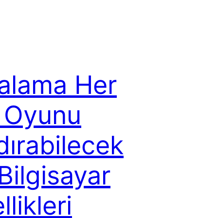
alama Her
 Oyunu
dırabilecek
 Bilgisayar
likleri