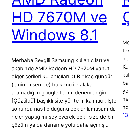
HD 7670M ve
Windows 8.1
Me
te
he
Merhaba Sevgili Samsung kullanıcıları ve
Ku
akabinde AMD Radeon HD 7670M yahut
ku
diğer serileri kullanıcıları. :) Bir kaç gündür
ba
(eminim sen de) bu konu ile alakalı
yo
aramadığım google terimi denemediğim
ne
[Çözüldü] başlıklı site yöntemi kalmadı. İşte
no
sonunda nasıl olduğunu pek anlamasam da
13
neler yaptığımı söyleyerek bekli size de bir
çözüm ya da deneme yolu daha açmış…