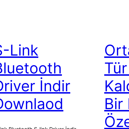
S-Link
Ort
Bluetooth
Tür
river İndir
Kal
Downlaod
Bir
Özel