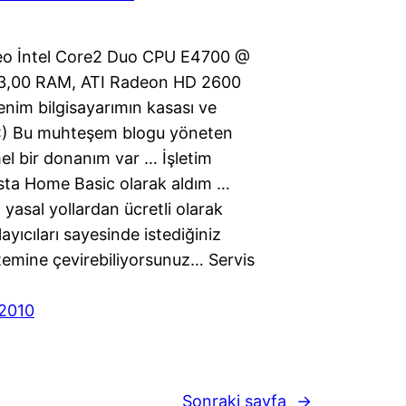
o İntel Core2 Duo CPU E4700 @
3,00 RAM, ATI Radeon HD 2600
enim bilgisayarımın kasası ve
i :) Bu muhteşem blogu yöneten
 bir donanım var … İşletim
ista Home Basic olarak aldım …
 yasal yollardan ücretli olarak
layıcıları sayesinde istediğiniz
stemine çevirebiliyorsunuz… Servis
2010
Sonraki sayfa
→