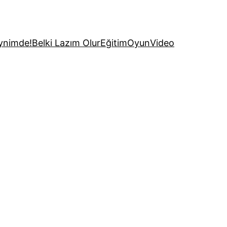
ynimde!
Belki Lazım Olur
Eğitim
Oyun
Video