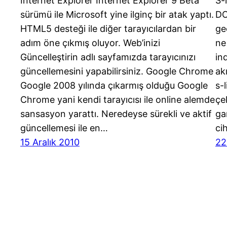
İnternet Explorer İnternet Explorer 9 Beta
S-
sürümü ile Microsoft yine ilginç bir atak yaptı.
DO
HTML5 desteği ile diğer tarayıcılardan bir
ge
adım öne çıkmış oluyor. Web’inizi
ne
Güncelleştirin adlı sayfamızda tarayıcınızı
in
güncellemesini yapabilirsiniz. Google Chrome
ak
Google 2008 yılında çıkarmış olduğu Google
s-
Chrome yani kendi tarayıcısı ile online alemde
çe
sansasyon yarattı. Neredeyse sürekli ve aktif
ga
güncellemesi ile en…
ci
15 Aralık 2010
22