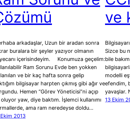
Çözümü
ve 
rhaba arkadaşlar, Uzun bir aradan sonra
Bilgisayarı
krar buralara bir şeyler yazıyor olmanın
Sizce bu 
yecanı içerisindeyim. Konumuza geçelim:
bile bakım
llanılabilir Ram Sorunu Evde ben yokken
bilgisayar
llanılan ve bir kaç hafta sonra gelip
modelli eş
ktığım bilgisayar harpten çıkmış gibi ağır ve
efendim, b
rgundu. Hemen “Görev Yöneticisi”ni açıp
yavaşlar. 
 oluyor yaw, diye baktım. İşlemci kullanımı
13 Ekim 2
rmallerde, ama ram neredeyse doldu…
 Ekim 2013