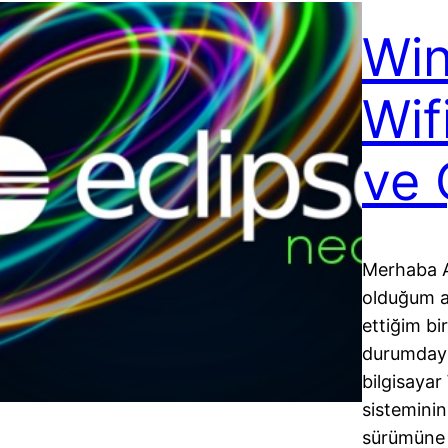
Win
Wif
ve
Merhaba A
olduğum 
ettiğim b
durumdayı
bilgisayar
sistemini
sürümüne g