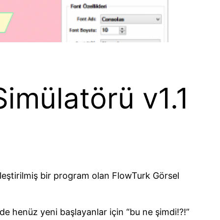
imülatörü v1.1
eştirilmiş bir program olan FlowTurk Görsel
de henüz yeni başlayanlar için “bu ne şimdi!?!”