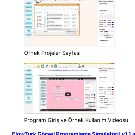
Örnek Projeler Sayfası
Program Giriş ve Örnek Kullanım Videosu
FlowTurk Görsel Programlama Simülatörü v1.1 i