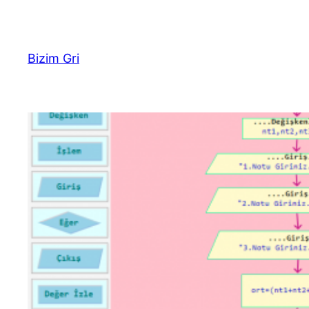
İçeriğe
geç
Bizim Gri