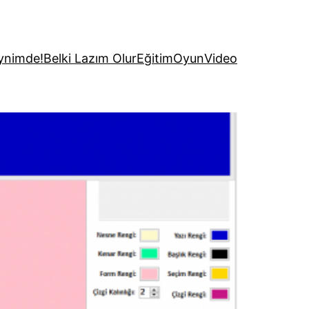
ynimde!
Belki Lazım Olur
Eğitim
Oyun
Video